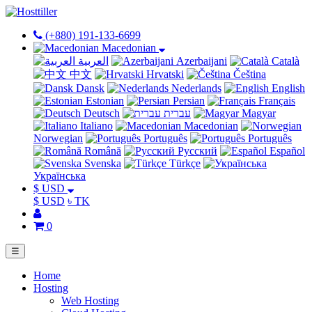
(+880) 191-133-6699
Macedonian
العربية
Azerbaijani
Català
中文
Hrvatski
Čeština
Dansk
Nederlands
English
Estonian
Persian
Français
Deutsch
עברית
Magyar
Italiano
Macedonian
Norwegian
Português
Português
Română
Русский
Español
Svenska
Türkçe
Українська
$ USD
$ USD
৳ TK
0
☰
Home
Hosting
Web Hosting