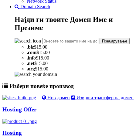
Network Status
Domain Search
Најди ги твоите
Домен
Име и
Презиме
Пребарување
.
biz
$15.00
.
com
$15.00
.
info
$15.00
.
net
$15.00
.
org
$15.00
Избери повеќе производ
Нов домен
Изврши трансфер на домен
Hosting Offer
Hosting