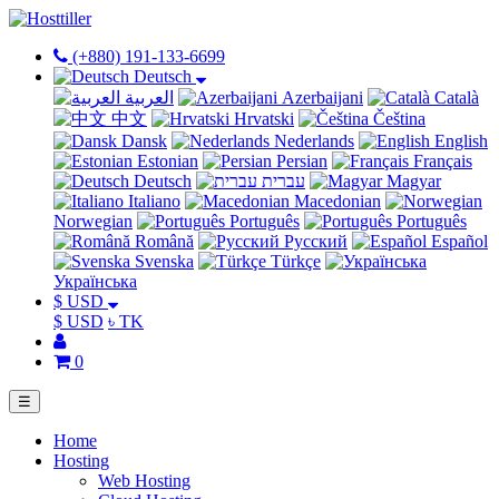
(+880) 191-133-6699
Deutsch
العربية
Azerbaijani
Català
中文
Hrvatski
Čeština
Dansk
Nederlands
English
Estonian
Persian
Français
Deutsch
עברית
Magyar
Italiano
Macedonian
Norwegian
Português
Português
Română
Русский
Español
Svenska
Türkçe
Українська
$ USD
$ USD
৳ TK
0
☰
Home
Hosting
Web Hosting