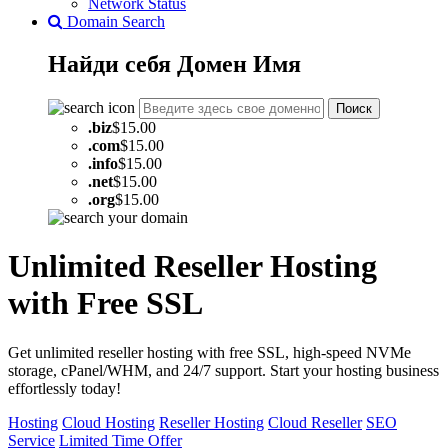
Network Status
Domain Search
Найди себя
Домен
Имя
Поиск
.
biz
$15.00
.
com
$15.00
.
info
$15.00
.
net
$15.00
.
org
$15.00
Unlimited Reseller Hosting
with Free SSL
Get unlimited reseller hosting with free SSL, high-speed NVMe
storage, cPanel/WHM, and 24/7 support. Start your hosting business
effortlessly today!
Hosting
Cloud Hosting
Reseller Hosting
Cloud Reseller
SEO
Service
Limited Time Offer