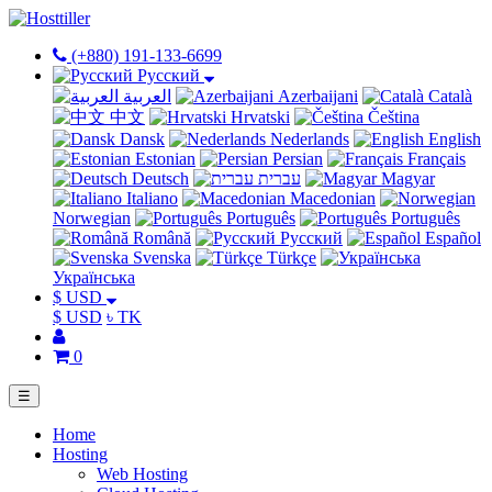
(+880) 191-133-6699
Русский
العربية
Azerbaijani
Català
中文
Hrvatski
Čeština
Dansk
Nederlands
English
Estonian
Persian
Français
Deutsch
עברית
Magyar
Italiano
Macedonian
Norwegian
Português
Português
Română
Русский
Español
Svenska
Türkçe
Українська
$ USD
$ USD
৳ TK
0
☰
Home
Hosting
Web Hosting