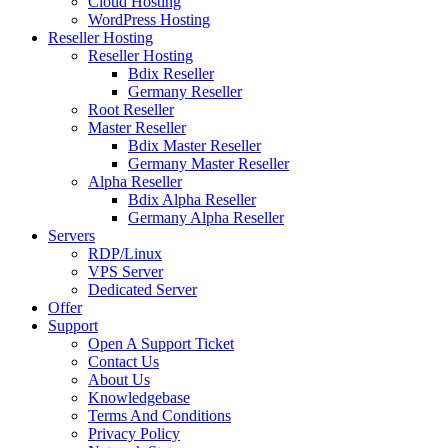
Cloud Hosting
WordPress Hosting
Reseller Hosting
Reseller Hosting
Bdix Reseller
Germany Reseller
Root Reseller
Master Reseller
Bdix Master Reseller
Germany Master Reseller
Alpha Reseller
Bdix Alpha Reseller
Germany Alpha Reseller
Servers
RDP/Linux
VPS Server
Dedicated Server
Offer
Support
Open A Support Ticket
Contact Us
About Us
Knowledgebase
Terms And Conditions
Privacy Policy